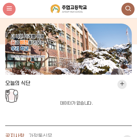
비
비
비
주
주
주
얼
얼
얼
오늘의 식단
오
이
정
다
늘
전
지
음
의
데이터가 없습니다.
식
단
더
공지사항
가정통신문