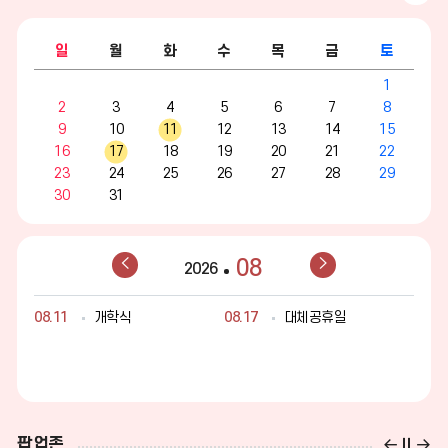
정
더
일
월
화
수
목
금
토
보
캘
1
린
기
더
2
3
4
5
6
7
8
:
9
10
11
12
13
14
15
월,
16
17
18
19
20
21
22
화,
수,
23
24
25
26
27
28
29
목,
30
31
금,
토,
일
이
다
08
2026
전
음
달
달
08.11
개학식
08.17
대체공휴일
팝업존
팝
팝
팝