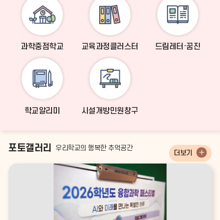
과학중점학교
교육과정클러스터
드림레터·꿈진
학교알리미
시설개방민원창구
포토갤러리
우리학교의 행복한 추억공간
더보기