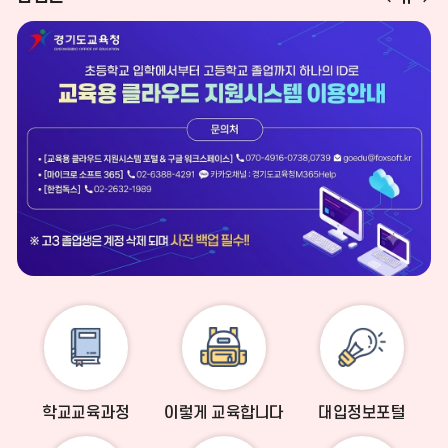
업
업
업
존
존
존
정
이
다
지
전
음
학교교육과정
이렇게 교육합니다
대입정보포털